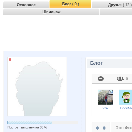
Блог
( 0 )
Основное
Друзья
( 12 )
Шпионаж
Блог
6
2zik
DoceNN
Портрет заполнен на 63 %
Этот блог