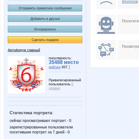
блогеров
.
Отправить приватное сообщение
Добавить в друзья
Посетит
Игнорировать
Сделать подарок
Посмотре
Автофорум главный
популярность:
35488 место
рейтинг
657
?
Привилегированный
пользователь
6
уровня
Статистика портрета:
сейчас просматривают портрет - 0
зарегистрированные пользователи
посетившие портрет за 7 дней - 0